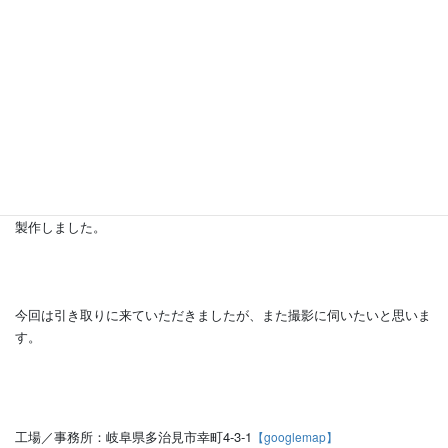
昨年末に家具を納めさせていただいた
に追加でテーブルセッ
市川の住宅
トを製作させていただきました。
狭いスペースで使用予定なので少しでも圧迫感を与えないよう、意識し
製作しました。
今回は引き取りに来ていただきましたが、また撮影に伺いたいと思いま
す。
工場／事務所：岐阜県多治見市幸町4-3-1
【googlemap】