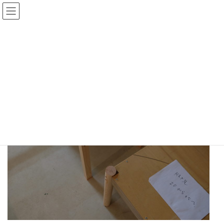
コ
ナ
ン
ビ
テ
ゲ
ン
ー
ツ
シ
2020-10-14
へ
ョ
ス
ン
試作
キ
に
ッ
移
プ
動