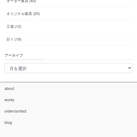
オーダー家具 (40)
オリジナル家具 (20)
工場 (12)
日々 (19)
アーカイブ
ア
ー
カ
イ
ブ
about
works
order/contact
blog