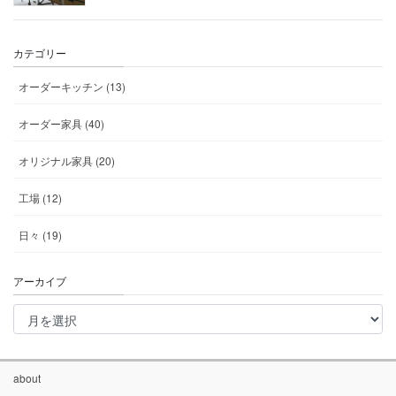
カテゴリー
オーダーキッチン (13)
オーダー家具 (40)
オリジナル家具 (20)
工場 (12)
日々 (19)
アーカイブ
ア
ー
カ
イ
ブ
about